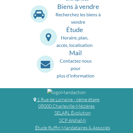
Biens à vendre
Recherchez les biens à
vendre
Étude
Horaire, plan,
accès, localisation
Mail
Contactez nous
pour
plus d'information
1 Rue de Lorraine - 6ème étage
08000 Charleville-Mézières
SELARL Évolution
SCP AlphaMj
Étude Ruffin Mandataires & Associés