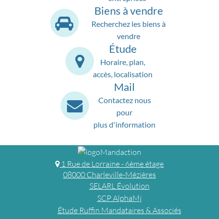
Biens à vendre
Recherchez les biens à
vendre
Étude
Horaire, plan,
accès, localisation
Mail
Contactez nous
pour
plus d'information
1 Rue de Lorraine - 6ème étage
08000 Charleville-Mézières
SELARL Évolution
SCP AlphaMj
Étude Ruffin Mandataires & Associés