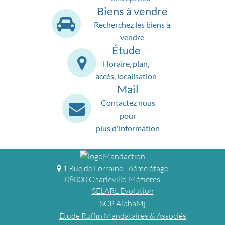
Biens à vendre
Recherchez les biens à
vendre
Étude
Horaire, plan,
accès, localisation
Mail
Contactez nous
pour
plus d'information
1 Rue de Lorraine - 6ème étage
08000 Charleville-Mézières
SELARL Évolution
SCP AlphaMj
Étude Ruffin Mandataires & Associés