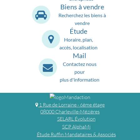
Biens à vendre
Recherchez les biens à
vendre
Étude
Horaire, plan,
accès, localisation
Mail
Contactez nous
pour
plus d'information
1 Rue de Lorraine - 6ème étage
08000 Charleville-Mézières
SELARL Évolution
SCP AlphaMj
Étude Ruffin Mandataires & Associés