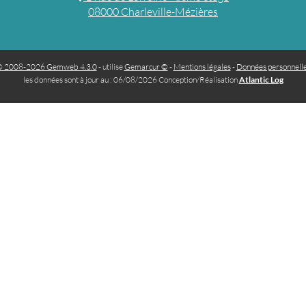
08000 Charleville-Mézières
 2008-2026 Gemweb 4.3.0
- utilise
Gemarcur ©
-
Mentions légales
-
Données personnell
les données sont à jour au : 06/08/2026 Conception/Réalisation
Atlantic Log