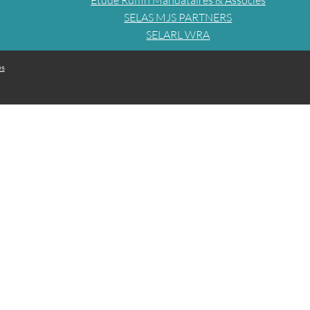
Étude Ruffin Mandataires & Associés
SELAS MJS PARTNERS
SELARL WRA
es