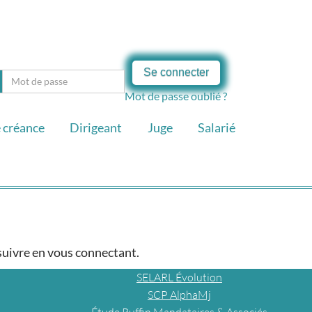
Se connecter
Mot de passe oublié ?
 créance
Dirigeant
Juge
Salarié
 suivre en vous connectant.
SELARL Évolution
SCP AlphaMj