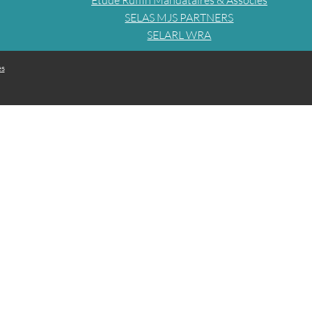
Étude Ruffin Mandataires & Associés
SELAS MJS PARTNERS
SELARL WRA
es