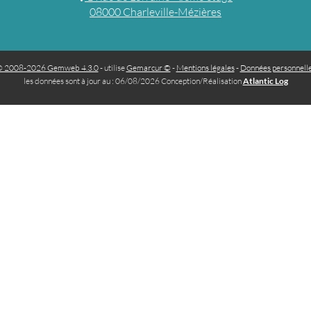
08000 Charleville-Mézières
 2008-2026 Gemweb 4.3.0
- utilise
Gemarcur ©
-
Mentions légales
-
Données personnell
les données sont à jour au : 06/08/2026 Conception/Réalisation
Atlantic Log