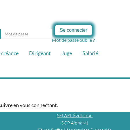
Se connecter
Mot de passe oublié ?
 créance
Dirigeant
Juge
Salarié
 suivre en vous connectant.
SELARL Évolution
SCP AlphaMj