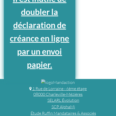
doubler la
déclaration de
créance en ligne
par un envoi
papier.
1 Rue de Lorraine - 6ème étage
08000 Charleville-Mézières
SELARL Évolution
SCP AlphaMj
Étude Ruffin Mandataires & Associés