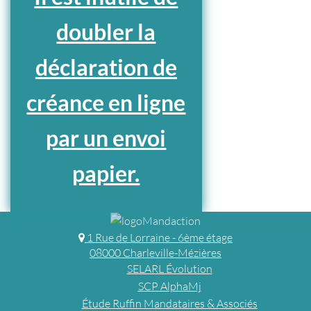
doubler la
déclaration de
créance en ligne
par un envoi
papier.
1 Rue de Lorraine - 6ème étage
08000 Charleville-Mézières
SELARL Évolution
SCP AlphaMj
Étude Ruffin Mandataires & Associés