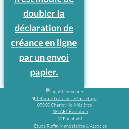
doubler la
déclaration de
créance en ligne
par un envoi
papier.
1 Rue de Lorraine - 6ème étage
08000 Charleville-Mézières
SELARL Évolution
SCP AlphaMj
Étude Ruffin Mandataires & Associés