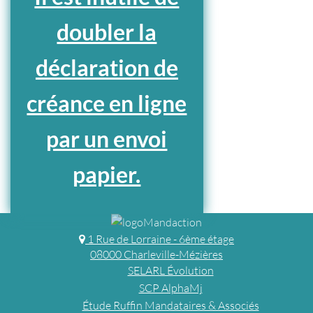
doubler la
déclaration de
créance en ligne
par un envoi
papier.
1 Rue de Lorraine - 6ème étage
08000 Charleville-Mézières
SELARL Évolution
SCP AlphaMj
Étude Ruffin Mandataires & Associés