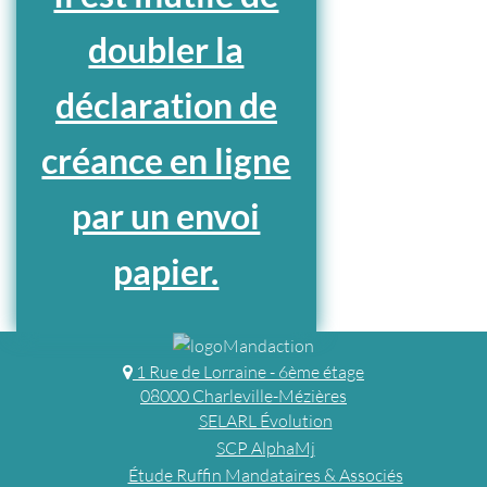
doubler la
déclaration de
créance en ligne
par un envoi
papier.
1 Rue de Lorraine - 6ème étage
08000 Charleville-Mézières
SELARL Évolution
SCP AlphaMj
Étude Ruffin Mandataires & Associés