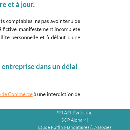
e et à jour.
nts comptables, ne pas avoir tenu de
té fictive, manifestement incomplète
llite personnelle et à défaut d'une
n entreprise dans un délai
de de Commerce
à une interdiction de
SELARL Évolution
SCP AlphaMj
Étude Ruffin Mandataires & Associés