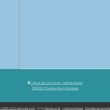
1 Rue de Lorraine - 6ème étage
08000 Charleville-Mézières
 2008-2026 Gemweb 4.3.0
- utilise
Gemarcur ©
-
Mentions légales
-
Données personnell