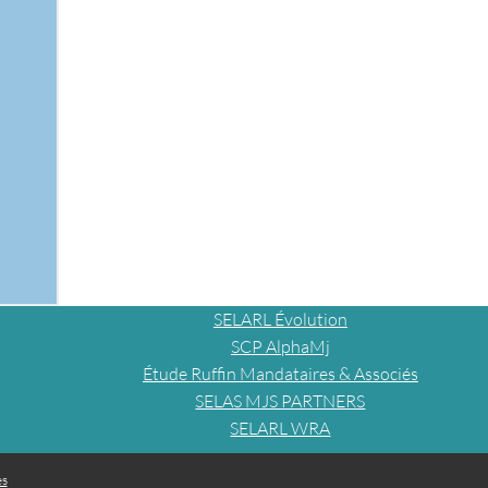
SELARL Évolution
SCP AlphaMj
Étude Ruffin Mandataires & Associés
SELAS MJS PARTNERS
SELARL WRA
es