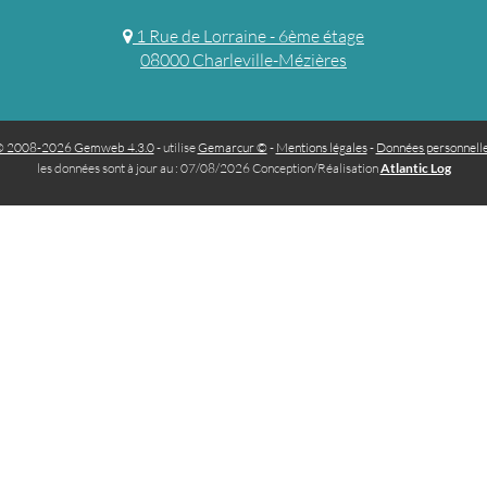
1 Rue de Lorraine - 6ème étage
08000 Charleville-Mézières
 2008-2026 Gemweb 4.3.0
- utilise
Gemarcur ©
-
Mentions légales
-
Données personnell
les données sont à jour au : 07/08/2026 Conception/Réalisation
Atlantic Log