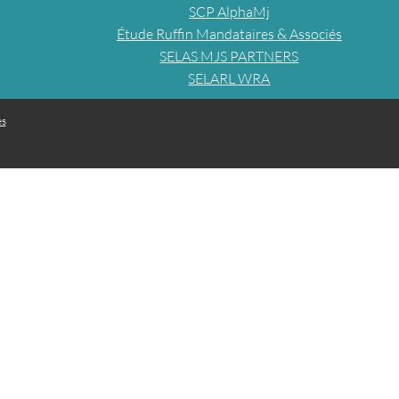
SCP AlphaMj
Étude Ruffin Mandataires & Associés
SELAS MJS PARTNERS
SELARL WRA
es