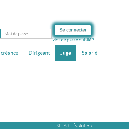
Se connecter
Mot de passe oublié ?
 créance
Dirigeant
Juge
Salarié
SELARL Évolution