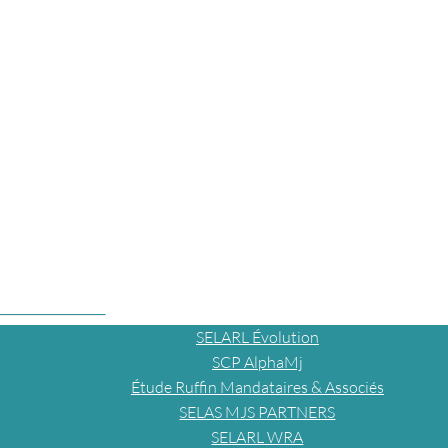
SELARL Évolution
SCP AlphaMj
Étude Ruffin Mandataires & Associés
SELAS MJS PARTNERS
SELARL WRA