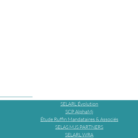
SELARL Évolution
SCP AlphaMj
Étude Ruffin Mandataires & Associés
SELAS MJS PARTNERS
SELARL WRA