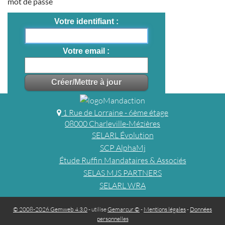
mot de passe
Votre identifiant
Votre email
1 Rue de Lorraine - 6ème étage
08000 Charleville-Mézières
SELARL Évolution
SCP AlphaMj
Étude Ruffin Mandataires & Associés
SELAS MJS PARTNERS
SELARL WRA
© 2008-2026 Gemweb 4.3.0
- utilise
Gemarcur ©
-
Mentions légales
-
Données
personnelles