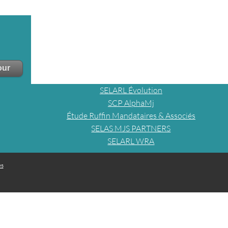
SELARL Évolution
SCP AlphaMj
Étude Ruffin Mandataires & Associés
SELAS MJS PARTNERS
SELARL WRA
es