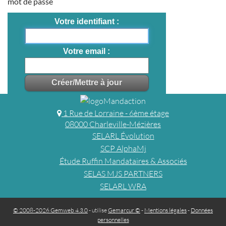
mot de passe
Votre identifiant
Votre email
1 Rue de Lorraine - 6ème étage
08000 Charleville-Mézières
SELARL Évolution
SCP AlphaMj
Étude Ruffin Mandataires & Associés
SELAS MJS PARTNERS
SELARL WRA
© 2008-2026 Gemweb 4.3.0
- utilise
Gemarcur ©
-
Mentions légales
-
Données
personnelles