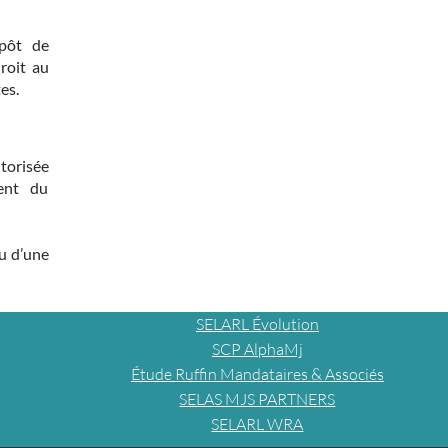
pôt de
roit au
es.
torisée
ent du
ou d’une
SELARL Évolution
SCP AlphaMj
Étude Ruffin Mandataires & Associés
SELAS MJS PARTNERS
SELARL WRA