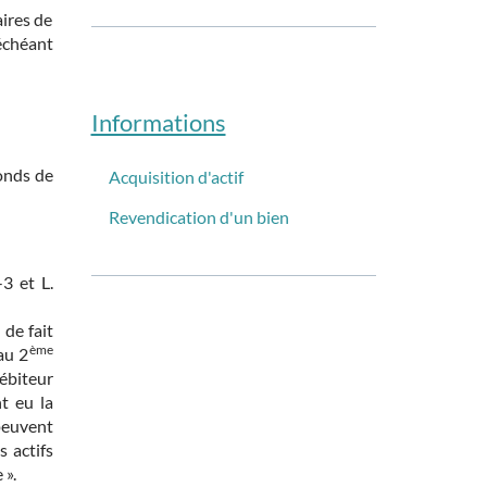
aires de
échéant
Informations
fonds de
Acquisition d'actif
Revendication d'un bien
-3 et L.
 de fait
ème
au 2
ébiteur
t eu la
peuvent
 actifs
 ».