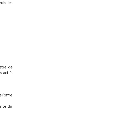
euls les
mètre de
s actifs
 l’offre
rité du